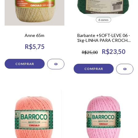
6 cores
Anne 65m
Barbante +SOFT-LEVE 06 -
1kg-LINHA PARA CROCHÊ
TAPETES/SOUPLÁS/AMIGURU
R$5,75
EM CROCHÊ
R$23,50
R$25,00
COMPRAR