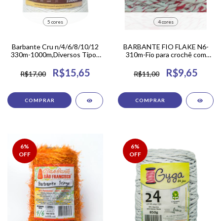
5 cores
4 cores
Barbante Cru n/4/6/8/10/12
BARBANTE FIO FLAKE N6-
330m-1000m,Diversos Tipos
310m-Fio para crochê com
de metros.
Diversas Cores.
R$15,65
R$9,65
R$17,00
R$11,00
COMPRAR
COMPRAR
6
%
6
%
OFF
OFF