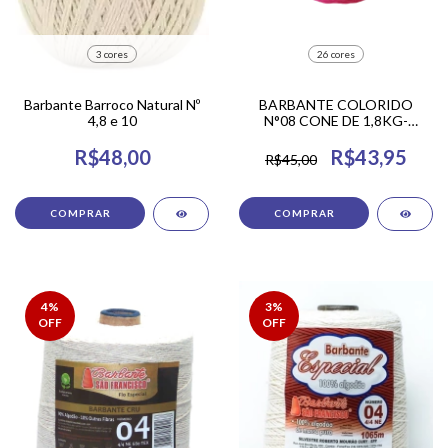
3 cores
26 cores
Barbante Barroco Natural Nº
BARBANTE COLORIDO
4,8 e 10
N°08 CONE DE 1,8KG-
TAPETES DE CROCHÊ
R$48,00
R$43,95
R$45,00
COMPRAR
COMPRAR
4
%
3
%
OFF
OFF