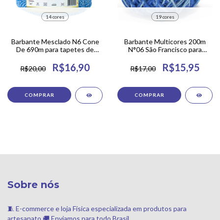
14 cores
19 cores
Barbante Mesclado N6 Cone
Barbante Multicores 200m
De 690m para tapetes de
N°06 São Francisco para
crochê, diversas cores!
crochê, tricô e artesanato.
R$16,90
R$15,95
R$20,00
R$17,00
COMPRAR
COMPRAR
Sobre nós
🧵 E-commerce e loja Física especializada em produtos para
artesanato 🚚 Enviamos para todo Brasil