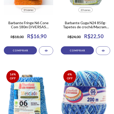
21 cores
23 cores
Barbante Fringe N6 Cone
Barbante Gyga N24 850g-
Com 180m DIVERSAS
Tapetes de crochê/Macramê
CORES.
diversas cores
R$16,90
R$22,50
R$18,00
R$24,00
COMPRAR
COMPRAR
16
%
6
%
OFF
OFF