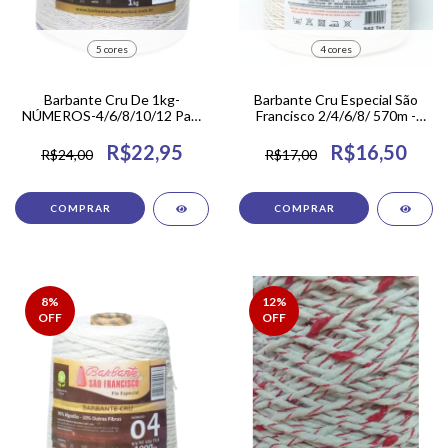
5 cores
4 cores
Barbante Cru De 1kg-
Barbante Cru Especial São
NÚMEROS-4/6/8/10/12 Para
Francisco 2/4/6/8/ 570m -
Tapetes de crochê
2300m
R$22,95
R$16,50
R$24,00
R$17,00
COMPRAR
COMPRAR
8
%
12
%
OFF
OFF