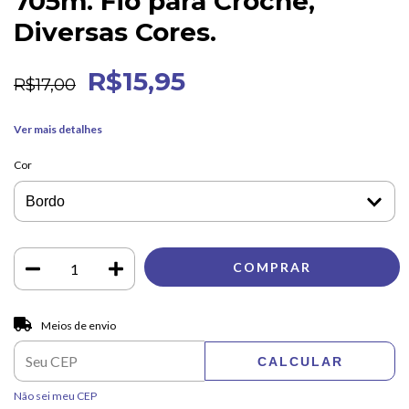
705m. Fio para Crochê,
Diversas Cores.
R$15,95
R$17,00
Ver mais detalhes
Cor
Entregas para o CEP:
ALTERAR CEP
Meios de envio
CALCULAR
Não sei meu CEP