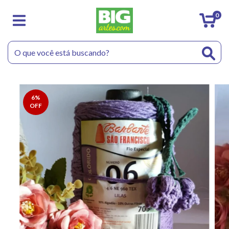
0
6
%
OFF