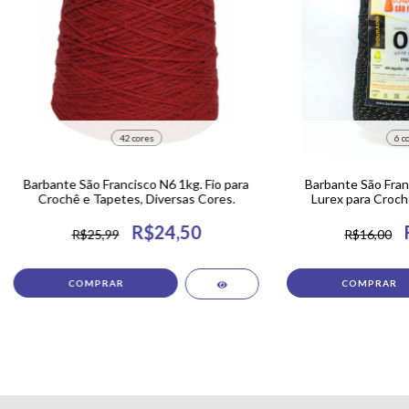
42 cores
6 c
Barbante São Francisco N6 1kg. Fio para
Barbante São Fran
Crochê e Tapetes, Diversas Cores.
Lurex para Croch
R$24,50
R$25,99
R$16,00
COMPRAR
COMPRAR