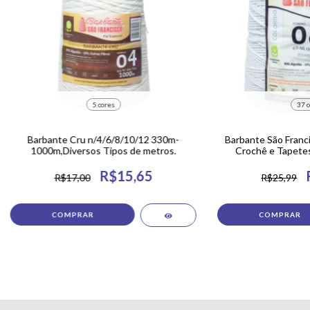
5 cores
37 c
Barbante Cru n/4/6/8/10/12 330m-
Barbante São Franci
1000m,Diversos Tipos de metros.
Crochê e Tapetes
R$15,65
R$17,00
R$25,99
COMPRAR
COMPRAR