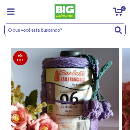
0
6
%
OFF