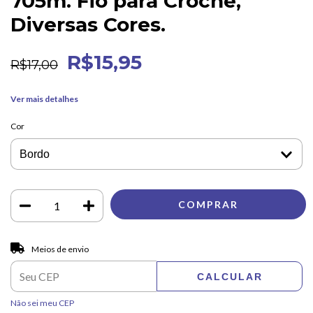
705m. Fio para Crochê,
Diversas Cores.
R$15,95
R$17,00
Ver mais detalhes
Cor
Entregas para o CEP:
ALTERAR CEP
Meios de envio
CALCULAR
Não sei meu CEP