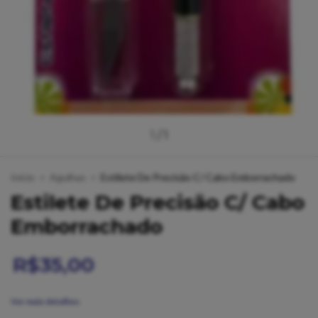
1
/
1
Início
>
Agulhas
>
Estilete De Precisão C/ Cabo Emborrachado
Estilete De Precisão C/ Cabo
Emborrachado
R$35,00
Ver mais detalhes