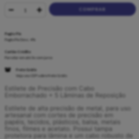
Pagto Pix
Pagto Pix Desc. 4%
Cartão Crédito
Parcelar em até 3x sem juros
Frete Grátis
Veja seu CEP sobre frete Grátis
Estilete de Precisão com Cabo
Emborrachado + 5 Lâminas de Reposição
Estilete de alta precisão de metal, para uso
artesanal com cortes de precisão em
papéis, tecidos, plásticos, balsa, metais
finos, filmes e acetato. Possui tampa
protetora para lâmina e um cabo robusto de