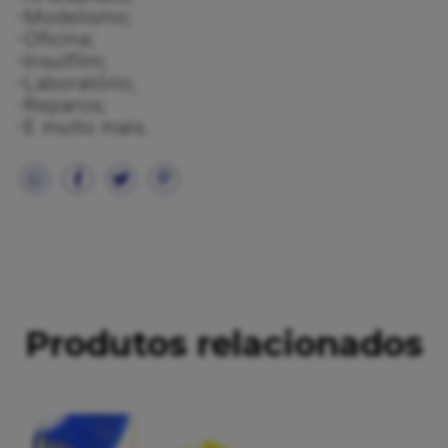
-Modelismo;
-Oficina;
-Insulfilm;
-Laboratório;
-Reparos;
-E muito mais.
Produtos relacionados