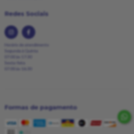
Redes Sociais
Horário de atendimento
Segunda à Quinta
07:00 às 17:30
Sexta-feira
07:00 às 16:30
Formas de pagamento