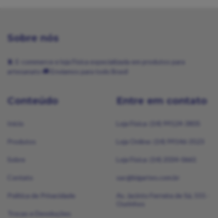
Sobre nós
🧵 E-commerce e loja Física especializada em produtos para
artesanato 🚚 Enviamos para todo Brasil
Conteúdo
Entre em contato
Início
Loja Física: (14) 99124-3805
Produtos
Loja Online: (14) 99146-3523
Sobre
Loja Física: (14) 2034-0661
Contato
sac@bigartes.com.br
Política de Privacidade
Av. Jacinto Ferreira de Sá, 555 -
Ourinhos
Trocas e Devoluções