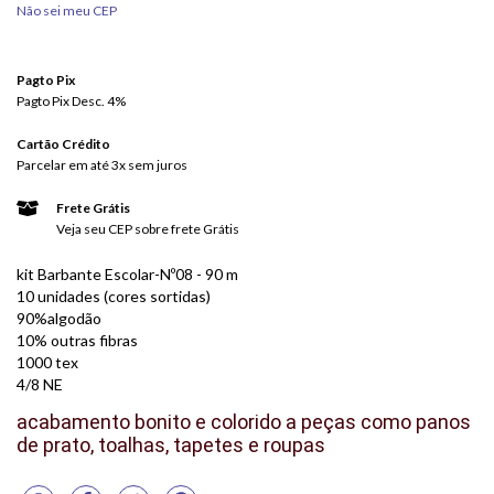
Não sei meu CEP
Pagto Pix
Pagto Pix Desc. 4%
Cartão Crédito
Parcelar em até 3x sem juros
Frete Grátis
Veja seu CEP sobre frete Grátis
kit Barbante Escolar-Nº08 - 90 m
10 unidades (cores sortidas)
90%algodão
10% outras fibras
1000 tex
4/8 NE
acabamento bonito e colorido a peças como panos
de prato, toalhas, tapetes e roupas