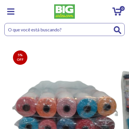
0
5
%
OFF