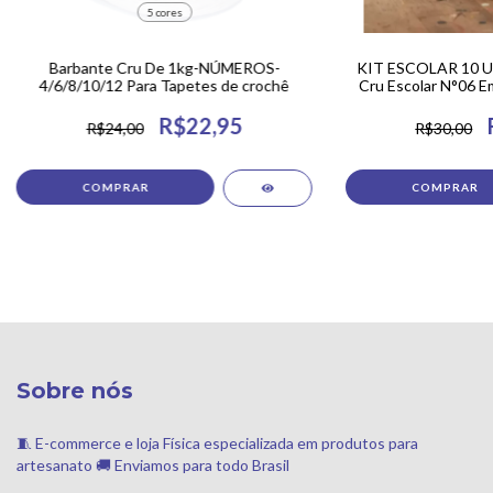
5 cores
Barbante Cru De 1kg-NÚMEROS-
KIT ESCOLAR 10 U
4/6/8/10/12 Para Tapetes de crochê
Cru Escolar N°06 
Fran
R$22,95
R$24,00
R$30,00
COMPRAR
COMPRAR
Sobre nós
🧵 E-commerce e loja Física especializada em produtos para
artesanato 🚚 Enviamos para todo Brasil