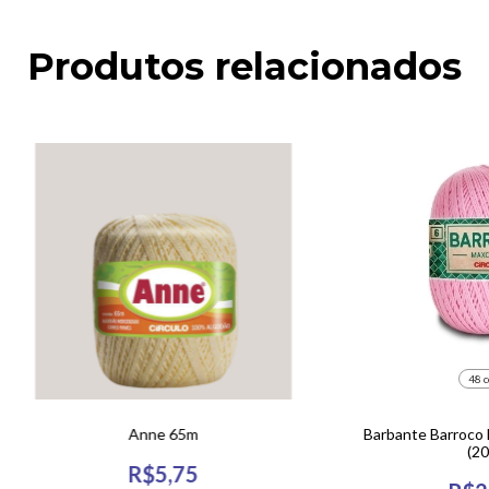
Produtos relacionados
48 c
Anne 65m
Barbante Barroco 
(20
R$5,75