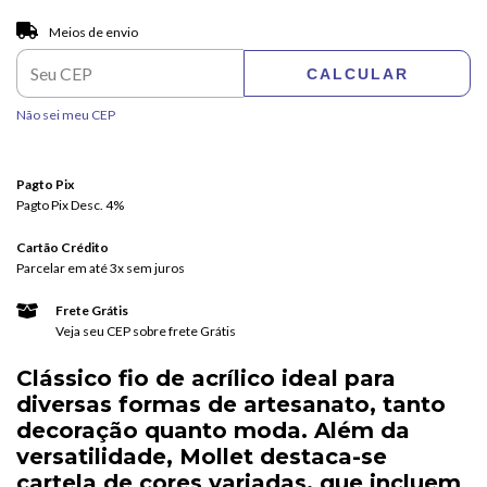
Entregas para o CEP:
ALTERAR CEP
Meios de envio
CALCULAR
Não sei meu CEP
Pagto Pix
Pagto Pix Desc. 4%
Cartão Crédito
Parcelar em até 3x sem juros
Frete Grátis
Veja seu CEP sobre frete Grátis
Clássico fio de acrílico ideal para
diversas formas de artesanato, tanto
decoração quanto moda. Além da
versatilidade, Mollet destaca-se
cartela de cores variadas, que incluem